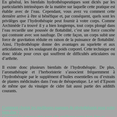
En général, les bienfaits hydrothérapeutiques sont dictés par les
particularités intrinsèques de la matière sur laquelle cette pratique est
établie avec de l’eau. Cependant, vous avez vu comment cette
dernière arrive à être si bénéfique et, par conséquent, quels sont les
privilèges que l’hydrothérapie peut fournir à votre corps. Comme
Archimède l’a trouvé il y a bien longtemps, tout corps plongé dans
l’eau recueille une poussée de flottabilité, c’est une force concrète
qui contraste avec son naufrage. De cette façon, un corps subit une
force de gravitation réduite en raison de la puissance de flottabilité.
Ainsi, l’hydrothérapie donne des avantages au squelette et aux
articulations, en les soulageant du poids corporel. Cette technique est
donc idéale pour ceux qui souffrent de difficultés articulaires ou
d’arthrite.
Il existe donc plusieurs bienfaits de l’hydrothérapie. De plus,
l’aromathérapie et l’herboristerie s’associent fréquemment à
l’hydrothérapie par le supplément d’huiles essentielles ou d’extraits
de plantes médicinales dans l’eau de thérapeutique. Le sel d’Epsom
de même que du vinaigre de cidre fait aussi partie des additifs
courants.
Comment choisir les meilleures marques de phytothérapie pour votre
bien-être ?
Comment la naturopathie peut-elle améliorer votre bien-être au